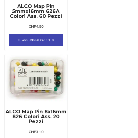
ALCO Map Pin
5mmx16mm 626A
Colori Ass. 60 Pezzi
CHF
4.80
AGGIUNGI AL CARRELLO
ALCO Map Pin 8x16mm
826 Colori Ass. 20
Pezzi
CHF
3.10