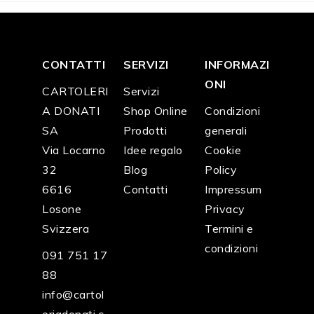
CONTATTI
SERVIZI
INFORMAZI
ONI
CARTOLERI
Servizi
A DONATI
Shop Online
Condizioni
SA
Prodotti
generali
Via Locarno
Idee regalo
Cookie
32
Blog
Policy
6616
Contatti
Impressum
Losone
Privacy
Svizzera
Termini e
condizioni
091 751 17
88
info@cartol