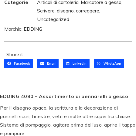
Categorie
Articoli di cartoleria
,
Marcatore a gesso
,
Scrivere, disegno, correggere
,
Uncategorized
Marchio:
EDDING
Share it :
Facebook
Email
LinkedIn
WhatsApp
T
O
M
EDDING 4090 – Assortimento di pennarelli a gesso
B
T
O
Per il disegno opaco, la scrittura e la decorazione di
O
W
pannelli scuri, finestre, vetri e molte altre superfici chiuse.
M
P
S
P
P
B
E
e
E
P
E
Sistema di pompaggio, agitare prima dell’uso, aprire il tappo
O
N
t
N
E
N
e pompare.