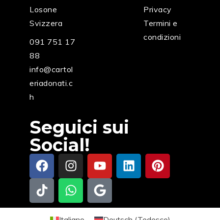
Losone
Privacy
Svizzera
Termini e
condizioni
091 751 17
88
info@cartol
eriadonati.c
h
Seguici sui
Social!
Italiano
Deutsch
(
Tedesco
)