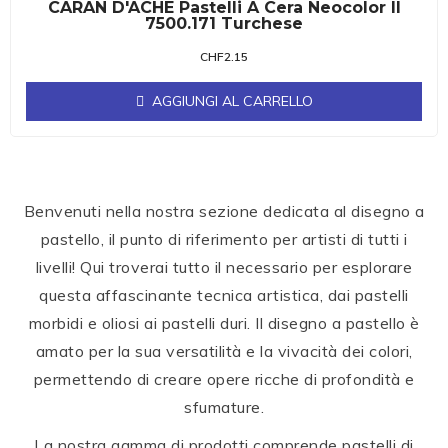
CARAN D'ACHE Pastelli A Cera Neocolor II
7500.171 Turchese
CHF
2.15
AGGIUNGI AL CARRELLO
Benvenuti nella nostra sezione dedicata al disegno a
pastello, il punto di riferimento per artisti di tutti i
livelli! Qui troverai tutto il necessario per esplorare
questa affascinante tecnica artistica, dai pastelli
morbidi e oliosi ai pastelli duri. Il disegno a pastello è
amato per la sua versatilità e la vivacità dei colori,
permettendo di creare opere ricche di profondità e
sfumature.
La nostra gamma di prodotti comprende pastelli di