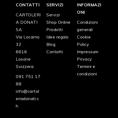
CONTATTI
SERVIZI
INFORMAZI
ONI
CARTOLERI
Servizi
A DONATI
Shop Online
Condizioni
SA
Prodotti
generali
Via Locarno
Idee regalo
Cookie
32
Blog
Policy
6616
Contatti
Impressum
Losone
Privacy
Svizzera
Termini e
condizioni
091 751 17
88
info@cartol
eriadonati.c
h