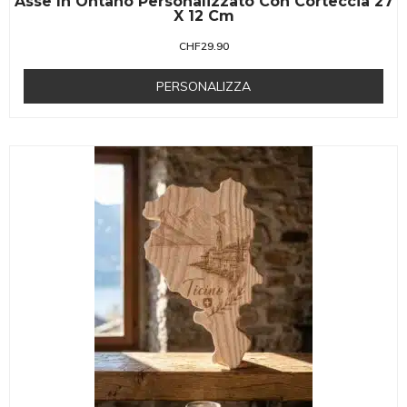
Asse In Ontano Personalizzato Con Corteccia 27
X 12 Cm
CHF
29.90
PERSONALIZZA