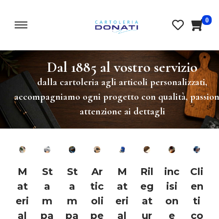
0
Dal 1885 al vostro servizio
dalla cartoleria agli articoli personalizzati,
accompagniamo ogni progetto con qualità, passion
attenzione ai dettagli
M
St
St
Ar
M
Ril
inc
Cli
at
a
a
tic
at
eg
isi
en
eri
m
m
oli
eri
at
on
ti
al
pa
pa
pe
al
ur
e
co