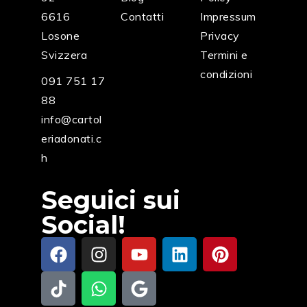
6616
Contatti
Impressum
Losone
Privacy
Svizzera
Termini e
condizioni
091 751 17
88
info@cartol
eriadonati.c
h
Seguici sui
Social!