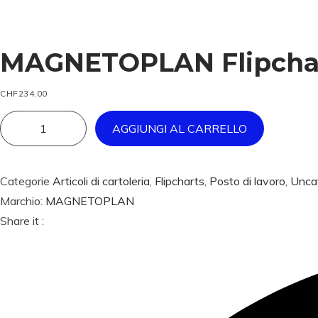
i
o
n
MAGNETOPLAN Flipchart
CHF
234.00
AGGIUNGI AL CARRELLO
M
A
G
Categorie
Articoli di cartoleria
,
Flipcharts
,
Posto di lavoro
,
Unca
N
Marchio:
MAGNETOPLAN
E
Share it :
T
O
P
L
A