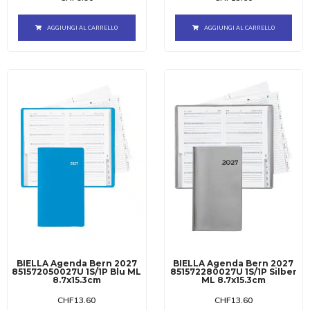
AGGIUNGI AL CARRELLO
AGGIUNGI AL CARRELLO
BIELLA Agenda Bern 2027
BIELLA Agenda Bern 2027
851572050027U 1S/1P Blu ML
851572280027U 1S/1P Silber
8.7x15.3cm
ML 8.7x15.3cm
CHF
13.60
CHF
13.60