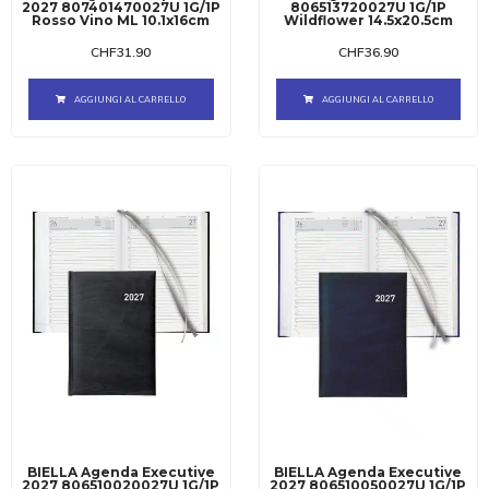
2027 807401470027U 1G/1P
806513720027U 1G/1P
Rosso Vino ML 10.1x16cm
Wildflower 14.5x20.5cm
CHF
31.90
CHF
36.90
AGGIUNGI AL CARRELLO
AGGIUNGI AL CARRELLO
BIELLA Agenda Executive
BIELLA Agenda Executive
2027 806510020027U 1G/1P
2027 806510050027U 1G/1P