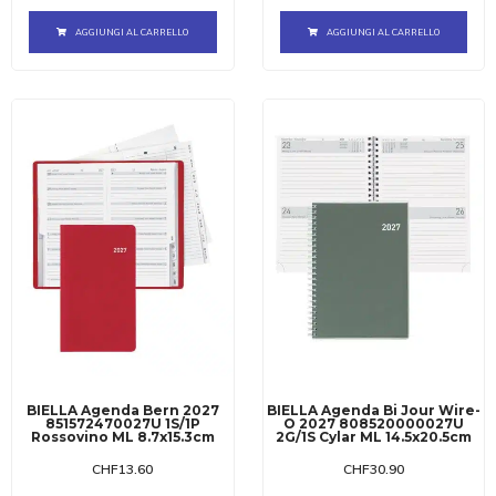
AGGIUNGI AL CARRELLO
AGGIUNGI AL CARRELLO
BIELLA Agenda Bern 2027
BIELLA Agenda Bi Jour Wire-
851572470027U 1S/1P
O 2027 808520000027U
Rossovino ML 8.7x15.3cm
2G/1S Cylar ML 14.5x20.5cm
CHF
13.60
CHF
30.90