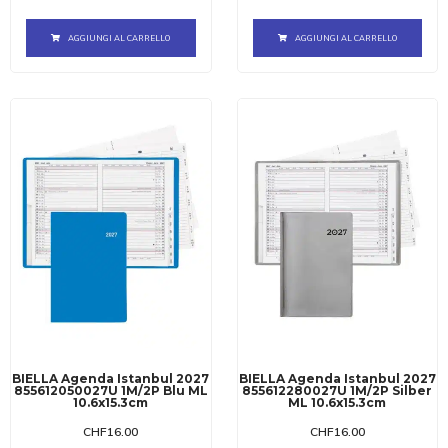
AGGIUNGI AL CARRELLO
AGGIUNGI AL CARRELLO
BIELLA Agenda Istanbul 2027
BIELLA Agenda Istanbul 2027
855612050027U 1M/2P Blu ML
855612280027U 1M/2P Silber
10.6x15.3cm
ML 10.6x15.3cm
CHF
16.00
CHF
16.00