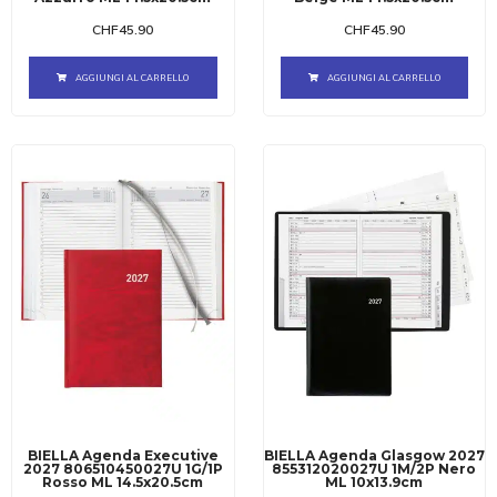
CHF
45.90
CHF
45.90
AGGIUNGI AL CARRELLO
AGGIUNGI AL CARRELLO
BIELLA Agenda Executive
BIELLA Agenda Glasgow 2027
2027 806510450027U 1G/1P
855312020027U 1M/2P Nero
Rosso ML 14.5x20.5cm
ML 10x13.9cm