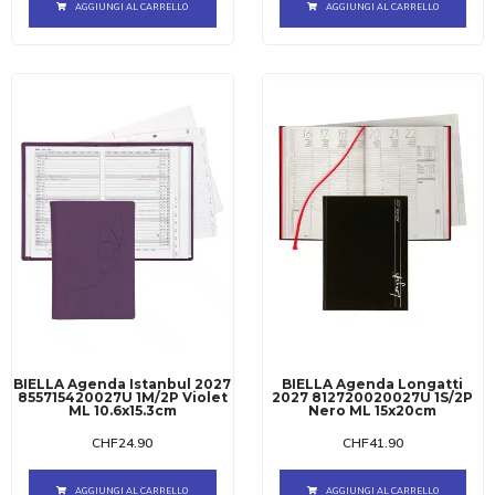
AGGIUNGI AL CARRELLO
AGGIUNGI AL CARRELLO
BIELLA Agenda Istanbul 2027
BIELLA Agenda Longatti
855715420027U 1M/2P Violet
2027 812720020027U 1S/2P
ML 10.6x15.3cm
Nero ML 15x20cm
CHF
24.90
CHF
41.90
AGGIUNGI AL CARRELLO
AGGIUNGI AL CARRELLO