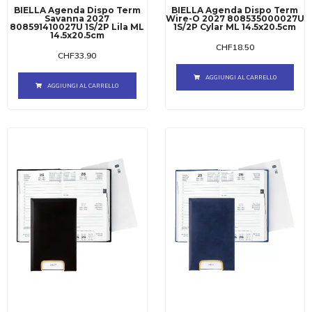
BIELLA Agenda Dispo Term
BIELLA Agenda Dispo Term
Savanna 2027
Wire-O 2027 808535000027U
808591410027U 1S/2P Lila ML
1S/2P Cylar ML 14.5x20.5cm
14.5x20.5cm
CHF
18.50
CHF
33.90
AGGIUNGI AL CARRELLO
AGGIUNGI AL CARRELLO