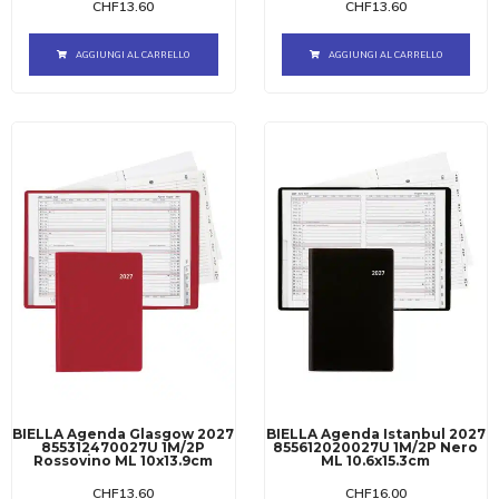
CHF
13.60
CHF
13.60
AGGIUNGI AL CARRELLO
AGGIUNGI AL CARRELLO
BIELLA Agenda Glasgow 2027
BIELLA Agenda Istanbul 2027
855312470027U 1M/2P
855612020027U 1M/2P Nero
Rossovino ML 10x13.9cm
ML 10.6x15.3cm
CHF
13.60
CHF
16.00