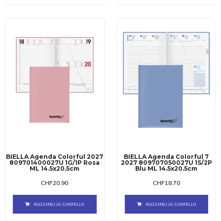
BIELLA Agenda Colorful 2027
BIELLA Agenda Colorful 7
809701400027U 1G/1P Rosa
2027 809707050027U 1S/2P
ML 14.5x20.5cm
Blu ML 14.5x20.5cm
CHF
20.90
CHF
18.70
AGGIUNGI AL CARRELLO
AGGIUNGI AL CARRELLO