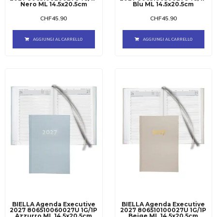
Nero ML 14.5x20.5cm
Blu ML 14.5x20.5cm
CHF
45.90
CHF
45.90
AGGIUNGI AL CARRELLO
AGGIUNGI AL CARRELLO
BIELLA Agenda Executive
BIELLA Agenda Executive
2027 806510060027U 1G/1P
2027 806510100027U 1G/1P
Azzurro ML 14.5x20.5cm
Beige ML 14.5x20.5cm