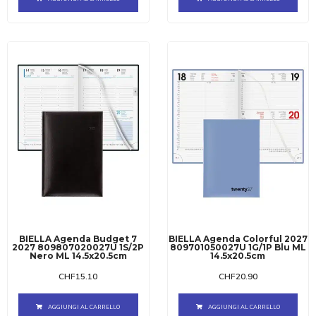
BIELLA Agenda Budget 7
BIELLA Agenda Colorful 2027
2027 809807020027U 1S/2P
809701050027U 1G/1P Blu ML
Nero ML 14.5x20.5cm
14.5x20.5cm
CHF
15.10
CHF
20.90
AGGIUNGI AL CARRELLO
AGGIUNGI AL CARRELLO