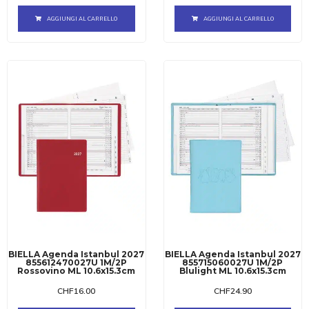
AGGIUNGI AL CARRELLO
AGGIUNGI AL CARRELLO
BIELLA Agenda Istanbul 2027
BIELLA Agenda Istanbul 2027
855612470027U 1M/2P
855715060027U 1M/2P
Rossovino ML 10.6x15.3cm
Blulight ML 10.6x15.3cm
CHF
16.00
CHF
24.90