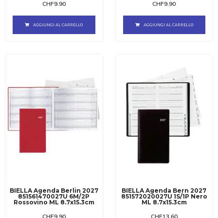
CHF
9.90
CHF
9.90
AGGIUNGI AL CARRELLO
AGGIUNGI AL CARRELLO
BIELLA Agenda Berlin 2027
BIELLA Agenda Bern 2027
851561470027U 6M/2P
851572020027U 1S/1P Nero
Rossovino ML 8.7x15.3cm
ML 8.7x15.3cm
CHF
9.90
CHF
13.60