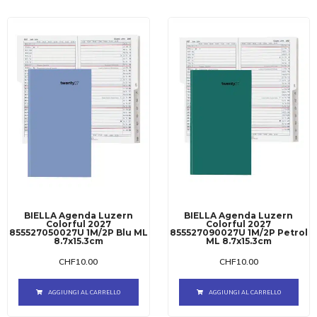
BIELLA Agenda Luzern
BIELLA Agenda Luzern
Colorful 2027
Colorful 2027
855527050027U 1M/2P Blu ML
855527090027U 1M/2P Petrol
8.7x15.3cm
ML 8.7x15.3cm
CHF
10.00
CHF
10.00
AGGIUNGI AL CARRELLO
AGGIUNGI AL CARRELLO