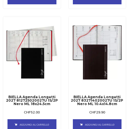
BIELLA Agenda Longatti
BIELLA Agenda Longatti
2027 812725020027U 1S/2P
2027 832714020027U 1S/2P
Nero ML 18x24.5cm
Nero ML 10.4x14.8cm
CHF
52.00
CHF
29.90
AGGIUNGI AL CARRELLO
AGGIUNGI AL CARRELLO