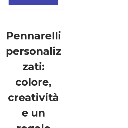
Pennarelli
personaliz
zati:
colore,
creatività
e un