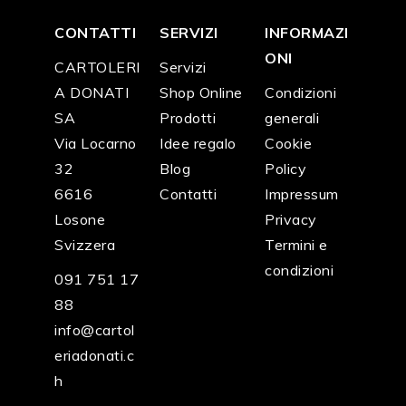
CONTATTI
SERVIZI
INFORMAZI
ONI
CARTOLERI
Servizi
A DONATI
Shop Online
Condizioni
SA
Prodotti
generali
Via Locarno
Idee regalo
Cookie
32
Blog
Policy
6616
Contatti
Impressum
Losone
Privacy
Svizzera
Termini e
condizioni
091 751 17
88
info@cartol
eriadonati.c
h