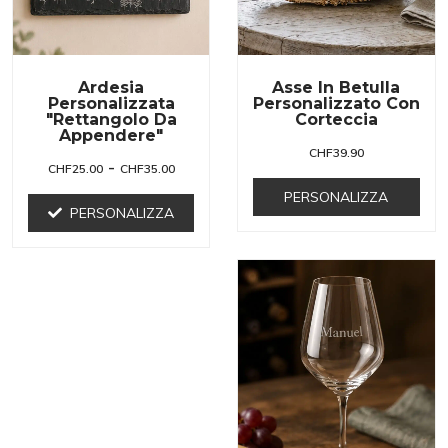
Ardesia
Asse In Betulla
Personalizzata
Personalizzato Con
"Rettangolo Da
Corteccia
Appendere"
CHF
39.90
-
CHF
25.00
CHF
35.00
PERSONALIZZA
PERSONALIZZA