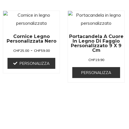
Cornice Legno
Portacandela A Cuore
Personalizzata Nero
In Legno Di Faggio
Personalizzato 9 X 9
-
Cm
CHF
25.00
CHF
59.00
CHF
19.90
PERSONALIZZA
PERSONALIZZA