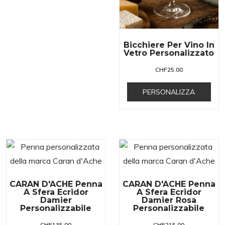
Bicchiere Per Vino In
Vetro Personalizzato
CHF
25.00
PERSONALIZZA
CARAN D'ACHE Penna
CARAN D'ACHE Penna
A Sfera Ecridor
A Sfera Ecridor
Damier
Damier Rosa
Personalizzabile
Personalizzabile
CHF
135.00
CHF
215.00