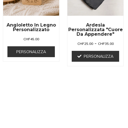
Angioletto In Legno
Ardesia
Personalizzato
Personalizzata "cuore
Da Appendere"
CHF
45.00
-
CHF
25.00
CHF
35.00
PERSONALIZZA
PERSONALIZZA