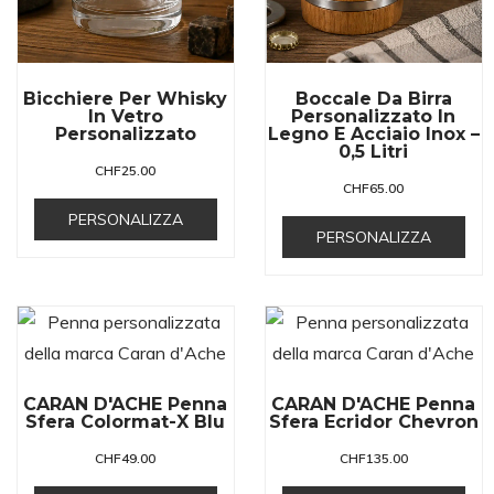
Bicchiere Per Whisky
Boccale Da Birra
In Vetro
Personalizzato In
Personalizzato
Legno E Acciaio Inox –
0,5 Litri
CHF
25.00
CHF
65.00
PERSONALIZZA
PERSONALIZZA
CARAN D'ACHE Penna
CARAN D'ACHE Penna
Sfera Colormat-X Blu
Sfera Ecridor Chevron
CHF
49.00
CHF
135.00