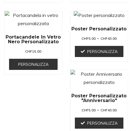
Poster Personalizzato
Portacandele In Vetro
-
CHF
5.00
CHF
43.00
Nero Personalizzato
PERSONALIZZA
CHF
15.00
PERSONALIZZA
Poster Personalizzato
"Anniversario"
-
CHF
5.00
CHF
43.00
PERSONALIZZA