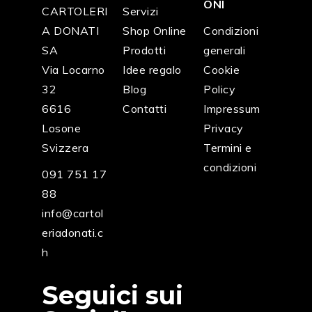
ONI
CARTOLERI
Servizi
A DONATI
Shop Online
Condizioni
SA
Prodotti
generali
Via Locarno
Idee regalo
Cookie
32
Blog
Policy
6616
Contatti
Impressum
Losone
Privacy
Svizzera
Termini e
condizioni
091 751 17
88
info@cartol
eriadonati.c
h
Seguici sui