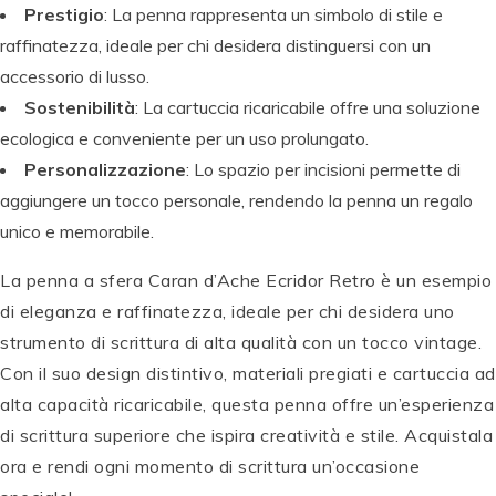
Prestigio
: La penna rappresenta un simbolo di stile e
raffinatezza, ideale per chi desidera distinguersi con un
accessorio di lusso.
Sostenibilità
: La cartuccia ricaricabile offre una soluzione
ecologica e conveniente per un uso prolungato.
Personalizzazione
: Lo spazio per incisioni permette di
C
aggiungere un tocco personale, rendendo la penna un regalo
C
A
B
A
R
o
unico e memorabile.
R
A
c
C
A
N
c
La penna a sfera Caran d’Ache Ecridor Retro è un esempio
A
N
D
al
di eleganza e raffinatezza, ideale per chi desidera uno
R
D
'A
e
strumento di scrittura di alta qualità con un tocco vintage.
A
'A
C
d
N
C
H
a
Con il suo design distintivo, materiali pregiati e cartuccia ad
D
H
E
Bi
alta capacità ricaricabile, questa penna offre un’esperienza
'A
E
P
rr
di scrittura superiore che ispira creatività e stile. Acquistala
C
P
e
O
a
H
e
n
r
P
ora e rendi ogni momento di scrittura un’occasione
E
n
n
g
e