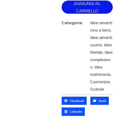
AGGIUNGI AL
CARRELLO
Categorie
Idee amanti
vino e birra
,
Idee amanti
cucina
,
Idee
Natale
,
Idee
compleann
o
,
Idee
matrimonio
,
Customize
,
Scatole
Facebook
Email
LinkedIn