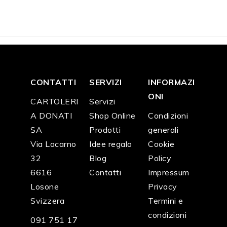
F
6
F
5
F
4
F
4
F
2
F
2
8.0
3.0
0.9
0.9
8.9
3.9
0
0
0
0
0
0
CONTATTI
SERVIZI
INFORMAZI
ONI
CARTOLERI
Servizi
A DONATI
Shop Online
Condizioni
SA
Prodotti
generali
Via Locarno
Idee regalo
Cookie
32
Blog
Policy
6616
Contatti
Impressum
Losone
Privacy
Svizzera
Termini e
condizioni
091 751 17