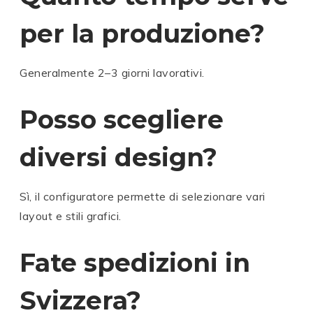
per la produzione?
Generalmente 2–3 giorni lavorativi.
Posso scegliere
diversi design?
Sì, il configuratore permette di selezionare vari
layout e stili grafici.
E
E
E
E
Fate spedizioni in
X
E
X
X
X
E
A
X
A
A
A
X
C
A
C
C
C
A
Svizzera?
O
C
O
O
O
C