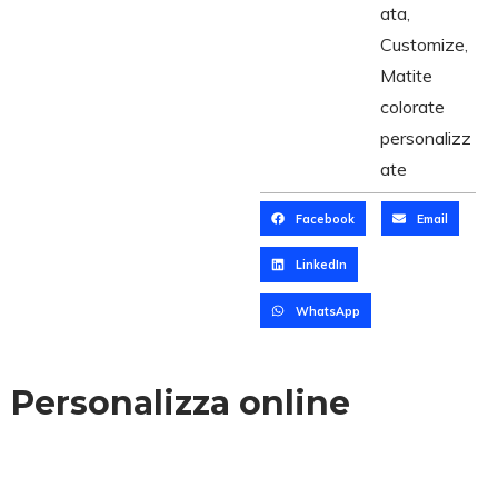
ata
,
Customize
,
Matite
colorate
personalizz
ate
Facebook
Email
LinkedIn
WhatsApp
Personalizza online