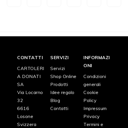
CH
CH
CH
CH
CH
CH
F
6
F
5
F
4
F
4
F
2
F
2
8.0
3.0
0.9
0.9
8.9
3.9
0
0
0
0
0
0
CONTATTI
SERVIZI
INFORMAZI
ONI
CARTOLERI
Servizi
A DONATI
Shop Online
Condizioni
SA
Prodotti
generali
Via Locarno
Idee regalo
Cookie
32
Blog
Policy
6616
Contatti
Impressum
Losone
Privacy
Svizzera
Termini e