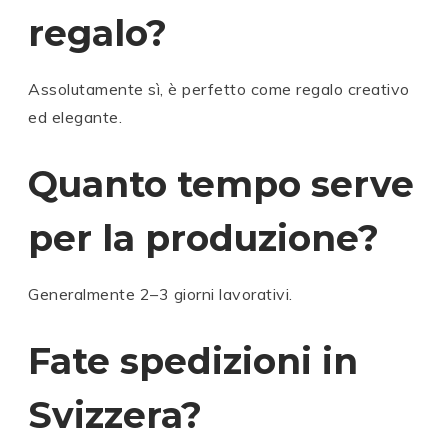
regalo?
Assolutamente sì, è perfetto come regalo creativo
ed elegante.
Quanto tempo serve
per la produzione?
Generalmente 2–3 giorni lavorativi.
Fate spedizioni in
E
E
E
E
Svizzera?
X
E
X
X
X
E
A
X
A
A
A
X