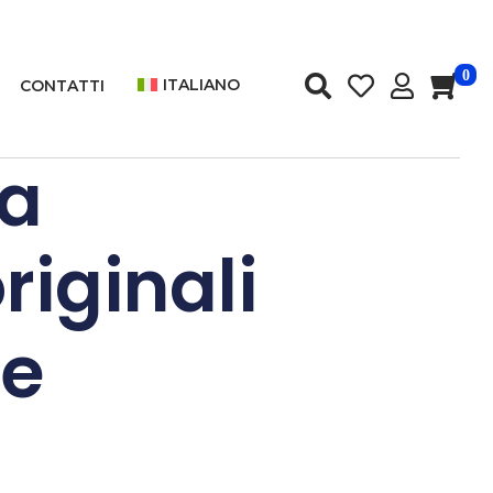
0
ITALIANO
CONTATTI
ia
riginali
re