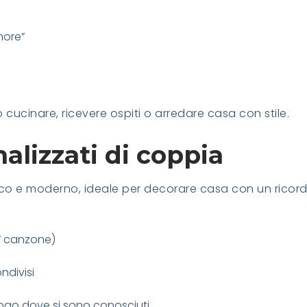
more”
cucinare, ricevere ospiti o arredare casa con stile.
alizzati di coppia
co e moderno, ideale per decorare casa con un ricor
” canzone)
ndivisi
ogo dove si sono conosciuti