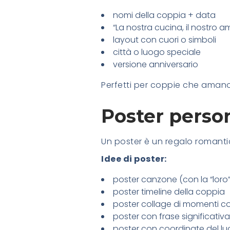
nomi della coppia + data
“La nostra cucina, il nostro a
layout con cuori o simboli
città o luogo speciale
versione anniversario
Perfetti per coppie che amano 
Poster person
Un poster è un regalo romanti
Idee di poster:
poster canzone (con la “loro
poster timeline della coppia
poster collage di momenti co
poster con frase significativa
poster con coordinate del lu