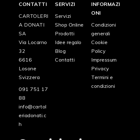
CONTATTI
SERVIZI
INFORMAZI
ONI
CARTOLERI
Servizi
A DONATI
Shop Online
Condizioni
SA
Prodotti
generali
Via Locarno
Idee regalo
Cookie
32
Blog
Policy
6616
Contatti
Impressum
Losone
Privacy
Svizzera
Termini e
condizioni
091 751 17
88
info@cartol
eriadonati.c
h