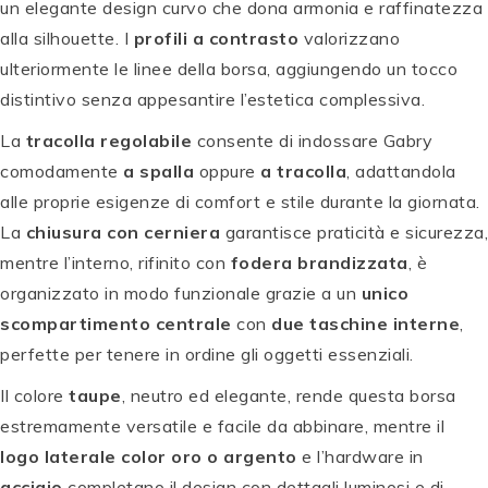
un elegante design curvo che dona armonia e raffinatezza
alla silhouette. I
profili a contrasto
valorizzano
ulteriormente le linee della borsa, aggiungendo un tocco
distintivo senza appesantire l’estetica complessiva.
La
tracolla regolabile
consente di indossare Gabry
comodamente
a spalla
oppure
a tracolla
, adattandola
alle proprie esigenze di comfort e stile durante la giornata.
La
chiusura con cerniera
garantisce praticità e sicurezza,
mentre l’interno, rifinito con
fodera brandizzata
, è
organizzato in modo funzionale grazie a un
unico
scompartimento centrale
con
due taschine interne
,
perfette per tenere in ordine gli oggetti essenziali.
Il colore
taupe
, neutro ed elegante, rende questa borsa
estremamente versatile e facile da abbinare, mentre il
logo laterale color oro o argento
e l’hardware in
acciaio
completano il design con dettagli luminosi e di