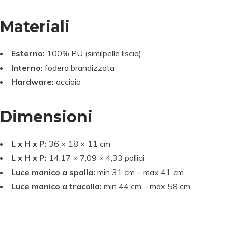
Materiali
Esterno:
100% PU (similpelle liscia)
Interno:
fodera brandizzata
Hardware:
acciaio
Dimensioni
L x H x P:
36 × 18 × 11 cm
L x H x P:
14,17 × 7,09 × 4,33 pollici
Luce manico a spalla:
min 31 cm – max 41 cm
Luce manico a tracolla:
min 44 cm – max 58 cm
L