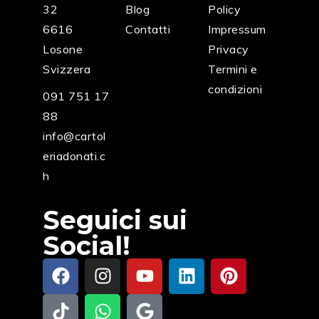
32
Blog
Policy
6616
Contatti
Impressum
Losone
Privacy
Svizzera
Termini e
condizioni
091 751 17
88
info@cartol
eriadonati.c
h
Seguici sui
Social!