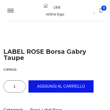
0
LABEL ROSE Borsa Gabry
Taupe
CHF
64.00
AGGIUNGI AL CARRELLO
Categorie
Borse
,
Label Rose