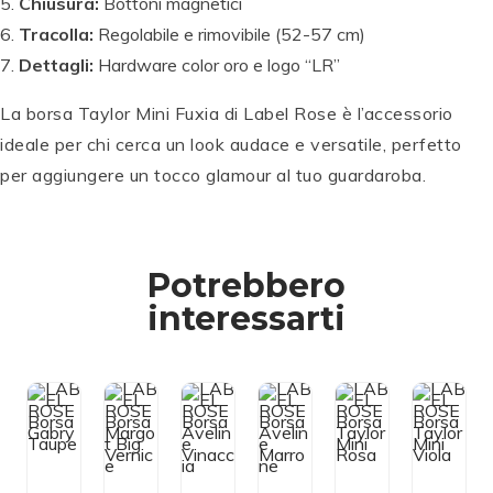
Chiusura:
Bottoni magnetici
Tracolla:
Regolabile e rimovibile (52-57 cm)
Dettagli:
Hardware color oro e logo “LR”
La borsa Taylor Mini Fuxia di Label Rose è l’accessorio
ideale per chi cerca un look audace e versatile, perfetto
per aggiungere un tocco glamour al tuo guardaroba.
L
A
Potrebbero
B
L
E
L
L
A
L
interessarti
L
A
A
B
A
L
R
B
B
E
B
A
O
E
E
L
E
B
S
L
L
R
L
E
E
R
R
O
R
Aggiun
Aggiun
Aggiun
Aggiun
Aggiun
Ag
L
B
O
O
S
O
R
gi al
o
gi al
S
gi al
S
gi al
E
gi al
S
g
O
rs
E
E
B
E