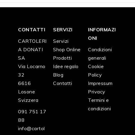
CONTATTI
SERVIZI
INFORMAZI
ONI
CARTOLERI
Servizi
A DONATI
Shop Online
Condizioni
SA
Prodotti
generali
Via Locarno
Idee regalo
Cookie
32
Blog
Policy
6616
Contatti
Impressum
Losone
Privacy
Svizzera
Termini e
condizioni
091 751 17
88
info@cartol