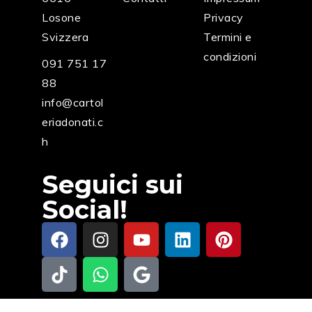
Losone
Privacy
Svizzera
Termini e
condizioni
091 751 17
88
info@cartol
eriadonati.c
h
Seguici sui
Social!