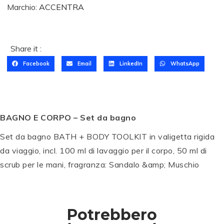
Marchio:
ACCENTRA
T
a
Share it :
gl
T
Facebook
Email
LinkedIn
WhatsApp
ie
a
r
gl
e
ie
in
r
F
e
BAGNO E CORPO – Set da bagno
ra
in
ss
F
Set da bagno BATH + BODY TOOLKIT in valigetta rigida
in
ra
da viaggio, incl. 100 ml di lavaggio per il corpo, 50 ml di
o
ss
d
A
in
scrub per le mani, fragranza: Sandalo &amp; Muschio
el
ss
o
S
la
e
d
o
V
in
el
st
al
B
la
Potrebbero
e
P
P
le
e
V
P
P
P
P
P