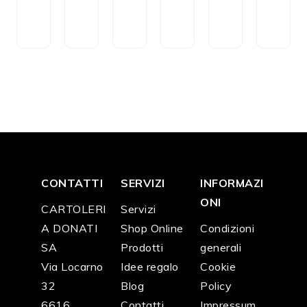
t
t
t
ol
ci
e
o
o
o
o
a
ra
CH
CH
CH
CH
CH
CH
F
2
F
2
F
2
F
6
F
3
F
7
5.0
0.0
0.0
9.9
9.9
9.9
0
0
0
0
0
0
CONTATTI
SERVIZI
INFORMAZI
ONI
CARTOLERI
Servizi
A DONATI
Shop Online
Condizioni
SA
Prodotti
generali
Via Locarno
Idee regalo
Cookie
32
Blog
Policy
6616
Contatti
Impressum