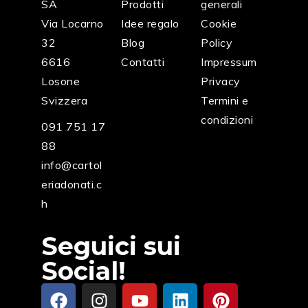
SA
Prodotti
generali
Via Locarno
Idee regalo
Cookie
32
Blog
Policy
6616
Contatti
Impressum
Losone
Privacy
Svizzera
Termini e
condizioni
091 751 17
88
info@cartol
eriadonati.c
h
Seguici sui
Social!