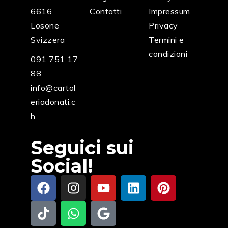
6616
Contatti
Impressum
Losone
Privacy
Svizzera
Termini e
condizioni
091 751 17
88
info@cartol
eriadonati.c
h
Seguici sui
Social!