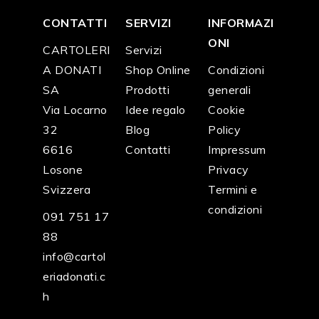
CONTATTI
SERVIZI
INFORMAZI
ONI
CARTOLERI
Servizi
A DONATI
Shop Online
Condizioni
SA
Prodotti
generali
Via Locarno
Idee regalo
Cookie
32
Blog
Policy
6616
Contatti
Impressum
Losone
Privacy
Svizzera
Termini e
condizioni
091 751 17
88
info@cartol
eriadonati.c
h