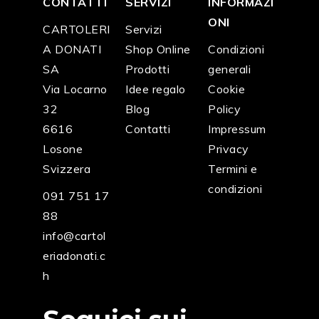
CONTATTI
SERVIZI
INFORMAZI
ONI
CARTOLERI
Servizi
A DONATI
Shop Online
Condizioni
SA
Prodotti
generali
Via Locarno
Idee regalo
Cookie
32
Blog
Policy
6616
Contatti
Impressum
Losone
Privacy
Svizzera
Termini e
condizioni
091 751 17
88
info@cartol
eriadonati.c
h