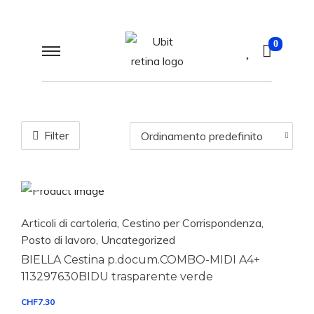
0
Filter
Aggiungi al carrello
Articoli di cartoleria
,
Cestino per Corrispondenza
,
Posto di lavoro
,
Uncategorized
BIELLA Cestina p.docum.COMBO-MIDI A4+
113297630BIDU trasparente verde
CHF
7.30