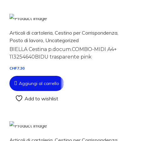
Aggiungi al carrello
Articoli di cartoleria
,
Cestino per Corrispondenza
,
Posto di lavoro
,
Uncategorized
BIELLA Cestina p.docum.COMBO-MIDI A4+
113254640BIDU trasparente pink
CHF
7.30
Aggiungi al carrello
Add to wishlist
Aggiungi al carrello
Articoli di cartoleria
,
Cestino per Corrispondenza
,