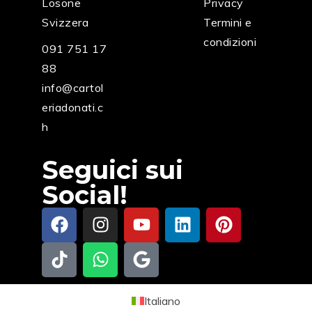
Losone
Privacy
Svizzera
Termini e
condizioni
091 751 17
88
info@cartol
eriadonati.c
h
Seguici sui
Social!
Italiano