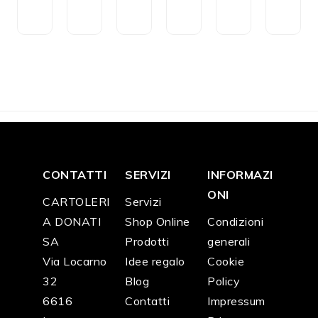
i
a
o
o
a
o
CH
CH
CH
CH
CH
CH
F
2
F
1
F
2
F
2
F
2
F
2
5.9
0.3
4.2
4.2
0.6
0.6
0
0
0
0
0
0
CONTATTI
SERVIZI
INFORMAZI
ONI
CARTOLERI
Servizi
A DONATI
Shop Online
Condizioni
SA
Prodotti
generali
Via Locarno
Idee regalo
Cookie
32
Blog
Policy
6616
Contatti
Impressum