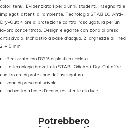
O
colori tenui. Evidenziatori per alunni, studenti, insegnanti e
M
B
impiegati attenti all'ambiente. Tecnologia STABILO Anti-
T
O
Dry-Out: 4 ore di protezione contro l'asciugatura per un
O
W
lavoro concentrato. Design elegante con zona di presa
M
P
S
P
P
B
E
e
E
P
E
antiscivolo. Inchiostro a base d'acqua. 2 larghezze di linea
O
N
t
N
E
N
2 + 5 mm.
W
T
di
T
N
T
A
E
c
E
T
E
Realizzato con l'83% di plastica riciclata
B
L
al
L
E
L
La tecnologia brevettata STABILO® Anti-Dry-Out offre
T
B
li
B
L
B
D
r
g
r
B
r
quattro ore di protezione dall'asciugatura
u
u
ra
u
r
u
zona di presa antiscivolo
al
s
fi
s
u
s
Inchiostro a base d'acqua, resistente alla luce
B
h
a
h
s
h
r
Si
W
Si
h
Si
u
g
S-
g
Si
g
s
n
B
n
g
n
h
P
S
P
n
P
Potrebbero
P
e
W
e
P
e
e
n
S-
n
e
n