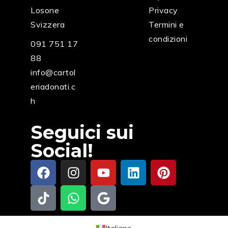
Losone
Privacy
Svizzera
Termini e
condizioni
091 751 17
88
info@cartol
eriadonati.c
h
Seguici sui
Social!