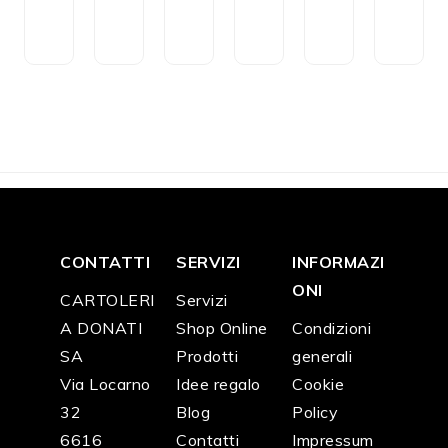
e
o
z
ci
ci
ci
n
ri
zi
o
o
o
CH
CH
CH
CH
CH
CH
F
3
F
3
F
2
F
9
F
4
F
4
5.2
0.1
2.5
0.0
6.0
6.0
0
0
0
0
0
0
CONTATTI
SERVIZI
INFORMAZI
ONI
CARTOLERI
Servizi
A DONATI
Shop Online
Condizioni
SA
Prodotti
generali
Via Locarno
Idee regalo
Cookie
32
Blog
Policy
6616
Contatti
Impressum