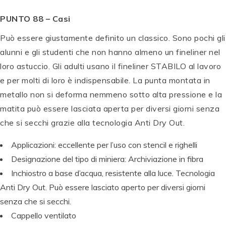
PUNTO 88 – Casi
Può essere giustamente definito un classico. Sono pochi gli
alunni e gli studenti che non hanno almeno un fineliner nel
loro astuccio. Gli adulti usano il fineliner STABILO al lavoro
e per molti di loro è indispensabile. La punta montata in
T
metallo non si deforma nemmeno sotto alta pressione e la
O
matita può essere lasciata aperta per diversi giorni senza
M
B
che si secchi grazie alla tecnologia Anti Dry Out.
T
O
O
W
Applicazioni: eccellente per l’uso con stencil e righelli
M
P
S
P
P
Designazione del tipo di miniera: Archiviazione in fibra
B
E
e
E
P
E
Inchiostro a base d’acqua, resistente alla luce. Tecnologia
O
N
t
N
E
N
W
T
di
T
N
T
Anti Dry Out. Può essere lasciato aperto per diversi giorni
A
E
c
E
T
E
senza che si secchi.
B
L
al
L
E
L
Cappello ventilato
T
B
li
B
L
B