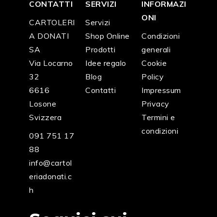
CONTATTI
SERVIZI
INFORMAZI
ONI
CARTOLERI
Servizi
A DONATI
Shop Online
Condizioni
SA
Prodotti
generali
Via Locarno
Idee regalo
Cookie
32
Blog
Policy
6616
Contatti
Impressum
Losone
Privacy
Svizzera
Termini e
condizioni
091 751 17
88
info@cartol
eriadonati.c
h