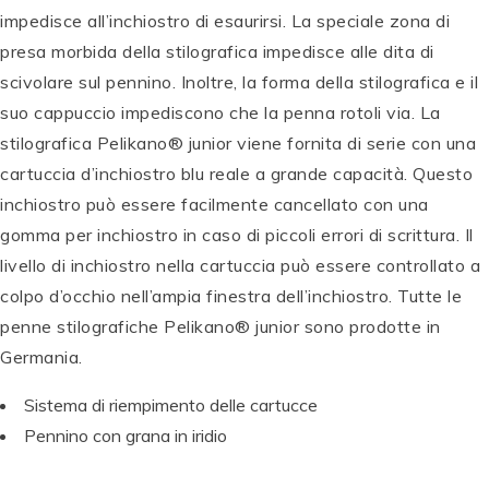
impedisce all’inchiostro di esaurirsi. La speciale zona di
presa morbida della stilografica impedisce alle dita di
T
scivolare sul pennino. Inoltre, la forma della stilografica e il
O
suo cappuccio impediscono che la penna rotoli via. La
M
B
stilografica Pelikano® junior viene fornita di serie con una
T
O
cartuccia d’inchiostro blu reale a grande capacità. Questo
O
W
inchiostro può essere facilmente cancellato con una
M
P
S
P
P
B
E
e
E
P
E
gomma per inchiostro in caso di piccoli errori di scrittura. Il
O
N
t
N
E
N
livello di inchiostro nella cartuccia può essere controllato a
W
T
di
T
N
T
colpo d’occhio nell’ampia finestra dell’inchiostro. Tutte le
A
E
c
E
T
E
B
L
al
L
E
L
penne stilografiche Pelikano® junior sono prodotte in
T
B
li
B
L
B
Germania.
D
r
g
r
B
r
u
u
ra
u
r
u
Sistema di riempimento delle cartucce
al
s
fi
s
u
s
Pennino con grana in iridio
B
h
a
h
s
h
r
Si
W
Si
h
Si
u
g
S-
g
Si
g