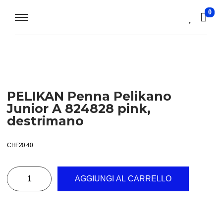
0
PELIKAN Penna Pelikano
Junior A 824828 pink,
destrimano
CHF
20.40
AGGIUNGI AL CARRELLO