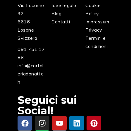
Via Locarno
Idee regalo
Cookie
32
Blog
Policy
6616
Contatti
Impressum
Losone
Privacy
Svizzera
Termini e
condizioni
091 751 17
88
info@cartol
eriadonati.c
h
Seguici sui
Social!