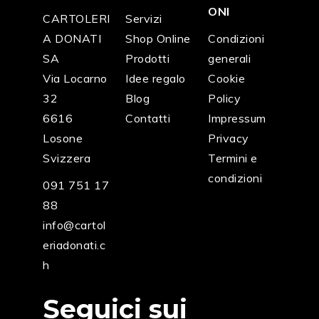
ONI
CARTOLERI
Servizi
A DONATI
Shop Online
Condizioni
SA
Prodotti
generali
Via Locarno
Idee regalo
Cookie
32
Blog
Policy
6616
Contatti
Impressum
Losone
Privacy
Svizzera
Termini e
condizioni
091 751 17
88
info@cartol
eriadonati.c
h
Seguici sui