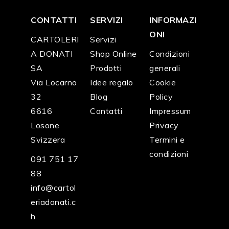
CONTATTI
SERVIZI
INFORMAZI
ONI
CARTOLERI
Servizi
A DONATI
Shop Online
Condizioni
SA
Prodotti
generali
Via Locarno
Idee regalo
Cookie
32
Blog
Policy
6616
Contatti
Impressum
Losone
Privacy
Svizzera
Termini e
condizioni
091 751 17
88
info@cartol
eriadonati.c
h