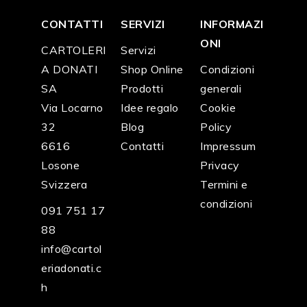
CONTATTI
SERVIZI
INFORMAZI
ONI
CARTOLERI
Servizi
A DONATI
Shop Online
Condizioni
SA
Prodotti
generali
Via Locarno
Idee regalo
Cookie
32
Blog
Policy
6616
Contatti
Impressum
Losone
Privacy
Svizzera
Termini e
condizioni
091 751 17
88
info@cartol
eriadonati.c
h