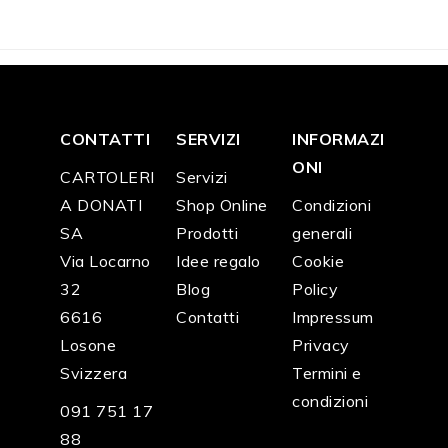
0
0
0
0
0
0
CONTATTI
SERVIZI
INFORMAZI
ONI
CARTOLERI
Servizi
A DONATI
Shop Online
Condizioni
SA
Prodotti
generali
Via Locarno
Idee regalo
Cookie
32
Blog
Policy
6616
Contatti
Impressum
Losone
Privacy
Svizzera
Termini e
condizioni
091 751 17
88