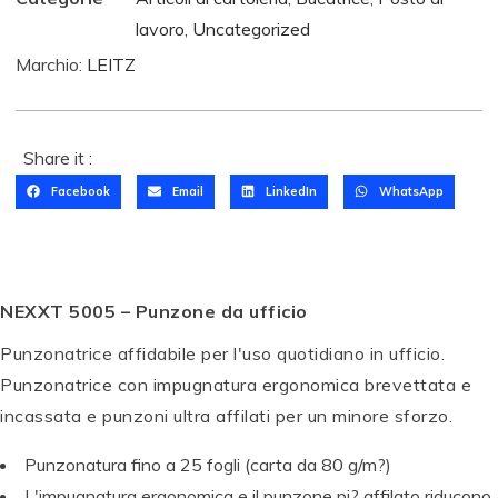
lavoro
,
Uncategorized
Marchio:
LEITZ
Share it :
Facebook
Email
LinkedIn
WhatsApp
NEXXT 5005 – Punzone da ufficio
T
Punzonatrice affidabile per l'uso quotidiano in ufficio.
O
Punzonatrice con impugnatura ergonomica brevettata e
M
B
incassata e punzoni ultra affilati per un minore sforzo.
T
O
O
W
Punzonatura fino a 25 fogli (carta da 80 g/m?)
M
P
S
P
P
L'impugnatura ergonomica e il punzone pi? affilato riducono