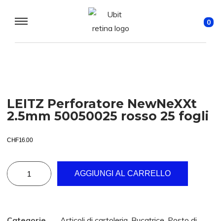
0
LEITZ Perforatore NewNeXXt
2.5mm 50050025 rosso 25 fogli
CHF
16.00
AGGIUNGI AL CARRELLO
Categorie
Articoli di cartoleria
,
Bucatrice
,
Posto di