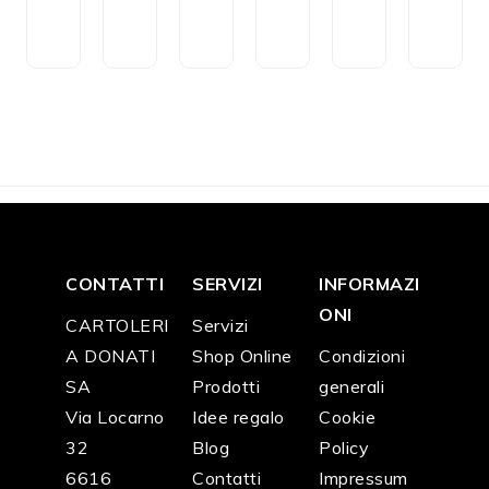
e
o
z
ci
ci
ci
n
ri
zi
o
o
o
CH
CH
CH
CH
CH
CH
F
3
F
3
F
2
F
9
F
4
F
4
5.2
0.1
2.5
0.0
6.0
6.0
0
0
0
0
0
0
CONTATTI
SERVIZI
INFORMAZI
ONI
CARTOLERI
Servizi
A DONATI
Shop Online
Condizioni
SA
Prodotti
generali
Via Locarno
Idee regalo
Cookie
32
Blog
Policy
6616
Contatti
Impressum