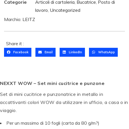
Categorie
Articoli di cartoleria
,
Bucatrice
,
Posto di
lavoro
,
Uncategorized
Marchio:
LEITZ
Share it :
Facebook
Email
LinkedIn
WhatsApp
NEXXT WOW – Set mini cucitrice e punzone
Set di mini cucitrice e punzonatrice in metallo in
accattivanti colori WOW da utilizzare in ufficio, a casa o in
viaggio.
Per un massimo di 10 fogli (carta da 80 g/m?)
T