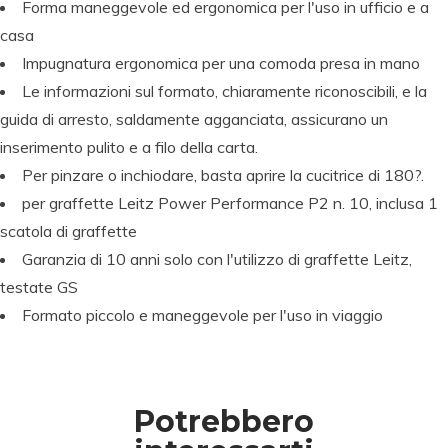
O
Forma maneggevole ed ergonomica per l'uso in ufficio e a
M
casa
B
Impugnatura ergonomica per una comoda presa in mano
T
O
O
W
Le informazioni sul formato, chiaramente riconoscibili, e la
M
P
S
P
P
guida di arresto, saldamente agganciata, assicurano un
B
E
e
E
P
E
inserimento pulito e a filo della carta.
O
N
t
N
E
N
W
T
di
T
N
T
Per pinzare o inchiodare, basta aprire la cucitrice di 180?.
A
E
c
E
T
E
per graffette Leitz Power Performance P2 n. 10, inclusa 1
B
L
al
L
E
L
scatola di graffette
T
B
li
B
L
B
D
r
g
r
B
r
Garanzia di 10 anni solo con l'utilizzo di graffette Leitz,
u
u
ra
u
r
u
testate GS
al
s
fi
s
u
s
Formato piccolo e maneggevole per l'uso in viaggio
B
h
a
h
s
h
r
Si
W
Si
h
Si
u
g
S-
g
Si
g
s
n
B
n
g
n
h
P
S
P
n
P
Potrebbero
P
e
W
e
P
e
e
n
S-
n
e
n