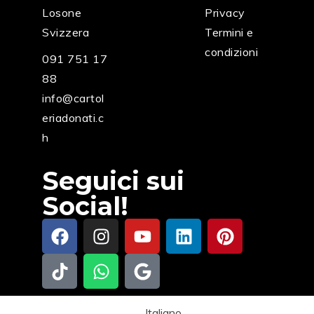
Losone
Privacy
Svizzera
Termini e
condizioni
091 751 17
88
info@cartol
eriadonati.c
h
Seguici sui
Social!
Italiano