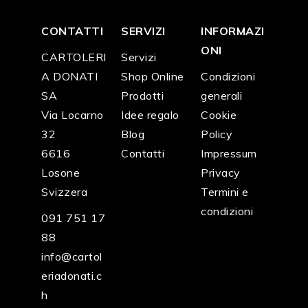
CONTATTI
SERVIZI
INFORMAZI
ONI
CARTOLERI
Servizi
A DONATI
Shop Online
Condizioni
SA
Prodotti
generali
Via Locarno
Idee regalo
Cookie
32
Blog
Policy
6616
Contatti
Impressum
Losone
Privacy
Svizzera
Termini e
condizioni
091 751 17
88
info@cartol
eriadonati.c
h