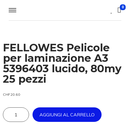
0
FELLOWES Pelicole
per laminazione A3
5396403 lucido, 80my
25 pezzi
CHF
20.60
AGGIUNGI AL CARRELLO