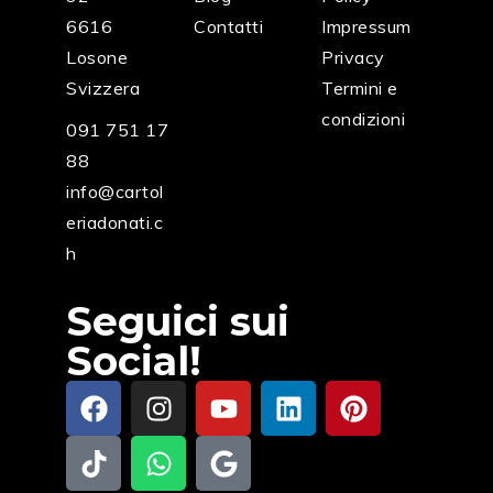
6616
Contatti
Impressum
Losone
Privacy
Svizzera
Termini e
condizioni
091 751 17
88
info@cartol
eriadonati.c
h
Seguici sui
Social!