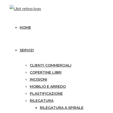
Skip
Skip
to
to
navigation
content
HOME
SERVIZI
CLIENTI COMMERCIALI
COPERTINE LIBRI
INCISIONI
MOBILIO E ARREDO
PLASTIFICAZIONE
RILEGATURA
RILEGATURA A SPIRALE