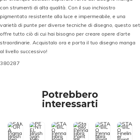
con strumenti di alta qualità. Con il suo inchiostro
pigmentato resistente alla luce e impermeabile, e una
varietà di punte per diverse tecniche di disegno, questo set
offre tutto ciò di cui hai bisogno per creare opere d’arte
straordinarie. Acquistalo ora e porta il tuo disegno manga
al livello successivo!
380287
S
S
T
T
Potrebbero
A
A
S
B
B
T
interessarti
S
P
S
IL
IL
A
A
E
T
O
O
B
K
N
A
P
P
IL
U
T
B
e
e
O
R
E
IL
n
n
Fi
Aggiun
Aggiun
Aggiun
Aggiun
Aggiun
Ag