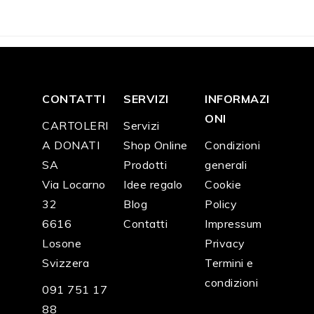
5
0
0
0
0
0
CONTATTI
SERVIZI
INFORMAZI
ONI
CARTOLERI
Servizi
A DONATI
Shop Online
Condizioni
SA
Prodotti
generali
Via Locarno
Idee regalo
Cookie
32
Blog
Policy
6616
Contatti
Impressum
Losone
Privacy
Svizzera
Termini e
condizioni
091 751 17
88