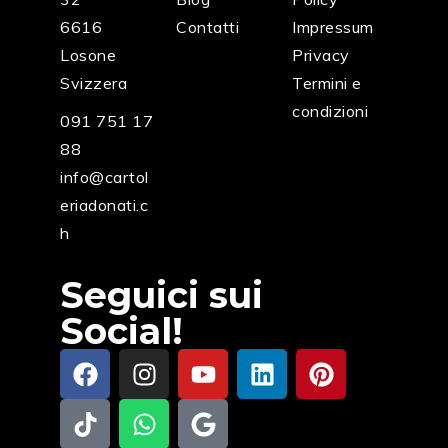
6616
Contatti
Impressum
Losone
Privacy
Svizzera
Termini e
condizioni
091 751 17
88
info@cartol
eriadonati.c
h
Seguici sui
Social!