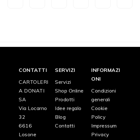
CH
CH
CH
CH
CH
CH
F
3
F
3
F
2
F
9
F
4
F
4
5.2
0.1
2.5
0.0
6.0
6.0
0
0
0
0
0
0
CONTATTI
SERVIZI
INFORMAZI
ONI
CARTOLERI
Servizi
A DONATI
Shop Online
Condizioni
SA
Prodotti
generali
Via Locarno
Idee regalo
Cookie
32
Blog
Policy
6616
Contatti
Impressum
Losone
Privacy