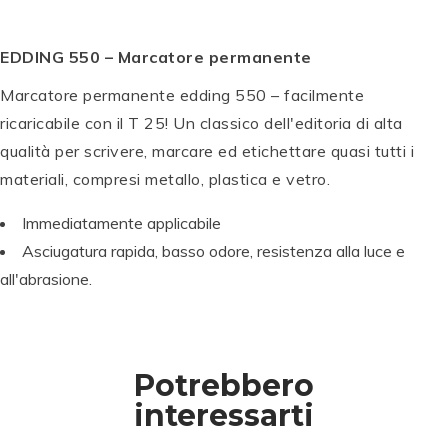
B
T
O
O
W
EDDING 550 – Marcatore permanente
M
P
S
P
P
B
E
e
E
P
E
Marcatore permanente edding 550 – facilmente
O
N
t
N
E
N
ricaricabile con il T 25! Un classico dell'editoria di alta
W
T
di
T
N
T
qualità per scrivere, marcare ed etichettare quasi tutti i
A
E
c
E
T
E
B
L
al
L
E
L
materiali, compresi metallo, plastica e vetro.
T
B
li
B
L
B
D
r
g
r
B
r
Immediatamente applicabile
u
u
ra
u
r
u
Asciugatura rapida, basso odore, resistenza alla luce e
al
s
fi
s
u
s
all'abrasione.
B
h
a
h
s
h
r
Si
W
Si
h
Si
u
g
S-
g
Si
g
s
n
B
n
g
n
h
P
S
P
n
P
Potrebbero
P
e
W
e
P
e
e
n
S-
n
e
n
interessarti
n
S
B
S
n
S