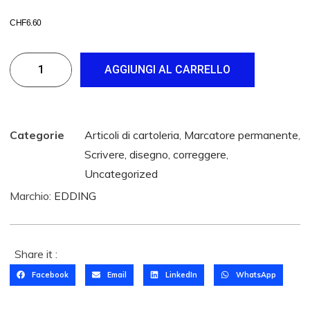
CHF
6.60
AGGIUNGI AL CARRELLO
Categorie
Articoli di cartoleria
,
Marcatore permanente
,
Scrivere, disegno, correggere
,
Uncategorized
Marchio:
EDDING
Share it :
T
Facebook
Email
LinkedIn
WhatsApp
O
M