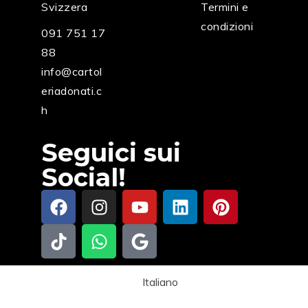
Svizzera
Termini e
condizioni
091 751 17
88
info@cartol
eriadonati.c
h
Seguici sui
Social!
Italiano