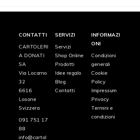
CONTATTI
SERVIZI
INFORMAZI
ONI
CARTOLERI
Servizi
A DONATI
Shop Online
Condizioni
SA
Prodotti
generali
Via Locarno
Idee regalo
Cookie
32
Blog
Policy
6616
Contatti
Impressum
Losone
Privacy
Svizzera
Termini e
condizioni
091 751 17
88
info@cartol