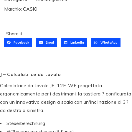
Marchio:
CASIO
Share it :
Facebook
Email
LinkedIn
WhatsApp
J – Calcolatrice da tavolo
Calcolatrice da tavolo JE-12E-WE progettata
ergonomicamente per i destrimani: la tastiera ? configurata
con un innovativo design a scala con un'inclinazione di 3?
T
da destra a sinistra.
a
gl
T
Steuerberechnung
ie
a
W?hrungsumrechnung (3 Kurse)
r
gl