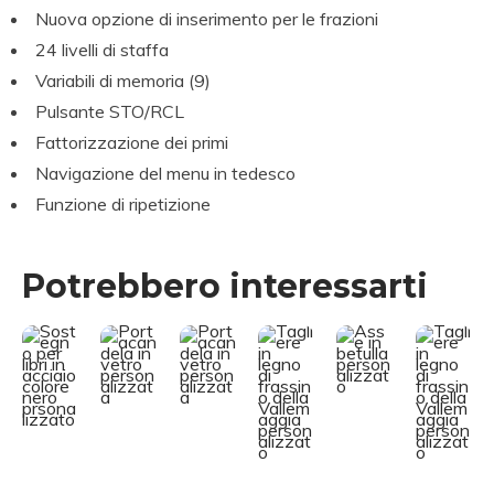
Nuova opzione di inserimento per le frazioni
24 livelli di staffa
Variabili di memoria (9)
Pulsante STO/RCL
Fattorizzazione dei primi
Navigazione del menu in tedesco
Funzione di ripetizione
P
P
P
P
P
e
e
e
e
e
Potrebbero interessarti
r
r
r
r
r
s
s
s
s
s
o
o
o
o
o
n
n
n
n
n
a
a
a
a
a
li
li
li
li
li
z
z
z
z
z