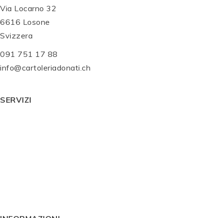
Via Locarno 32
6616 Losone
Svizzera
091 751 17 88
info@cartoleriadonati.ch
SERVIZI
Servizi
Shop Online
Prodotti
Idee regalo
Blog
Contatti