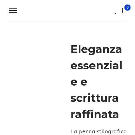
0
Eleganza
essenzial
e e
scrittura
raffinata
La penna stilografica