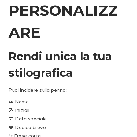
PERSONALIZZ
ARE
Rendi unica la tua
stilografica
Puoi incidere sulla penna:
✒️ Nome
🔠 Iniziali
📅 Data speciale
❤️ Dedica breve
✨ Frase corta