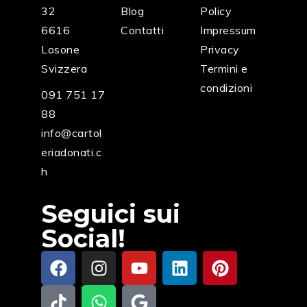
32
Blog
Policy
6616
Contatti
Impressum
Losone
Privacy
Svizzera
Termini e
condizioni
091 751 17
88
info@cartol
eriadonati.c
h
Seguici sui
Social!