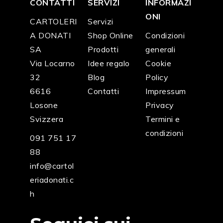
CONTATTI
SERVIZI
INFORMAZI
ONI
CARTOLERI
Servizi
A DONATI
Shop Online
Condizioni
SA
Prodotti
generali
Via Locarno
Idee regalo
Cookie
32
Blog
Policy
6616
Contatti
Impressum
Losone
Privacy
Svizzera
Termini e
condizioni
091 751 17
88
info@cartol
eriadonati.c
h