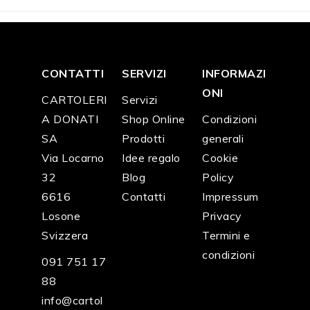
CONTATTI
SERVIZI
INFORMAZI
ONI
CARTOLERI
Servizi
A DONATI
Shop Online
Condizioni
SA
Prodotti
generali
Via Locarno
Idee regalo
Cookie
32
Blog
Policy
6616
Contatti
Impressum
Losone
Privacy
Svizzera
Termini e
condizioni
091 751 17
88
info@cartol