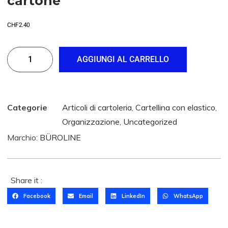
cartone
CHF
2.40
AGGIUNGI AL CARRELLO
Categorie
Articoli di cartoleria
,
Cartellina con elastico
,
Organizzazione
,
Uncategorized
Marchio:
BÜROLINE
T
O
M
B
Share it :
T
O
O
W
Facebook
Email
LinkedIn
WhatsApp
M
P
S
P
P
B
E
e
E
P
E
O
N
t
N
E
N