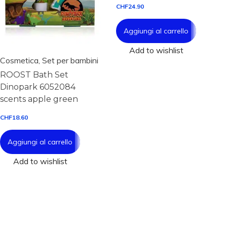
i
CHF
24.90
o
Aggiungi al carrello
n
Add to wishlist
Cosmetica
,
Set per bambini
ROOST Bath Set
Dinopark 6052084
scents apple green
CHF
18.60
Aggiungi al carrello
Add to wishlist