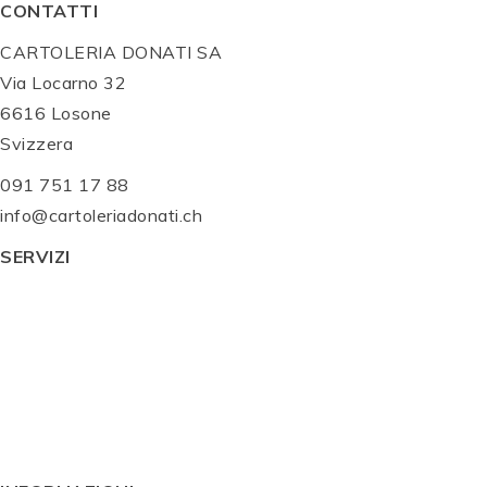
CONTATTI
CARTOLERIA DONATI SA
Via Locarno 32
6616 Losone
Svizzera
091 751 17 88
info@cartoleriadonati.ch
SERVIZI
Servizi
Shop Online
Prodotti
Idee regalo
Blog
Contatti