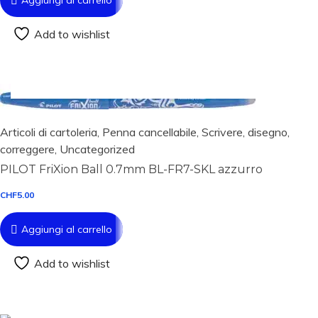
Add to wishlist
Aggiungi al carrello
Articoli di cartoleria
,
Penna cancellabile
,
Scrivere, disegno,
correggere
,
Uncategorized
PILOT FriXion Ball 0.7mm BL-FR7-SKL azzurro
CHF
5.00
Aggiungi al carrello
Add to wishlist
Aggiungi al carrello