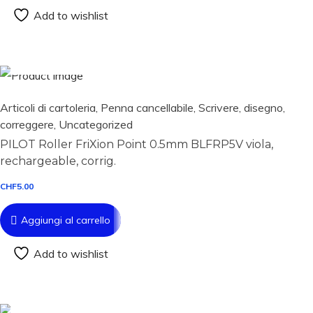
Add to wishlist
Aggiungi al carrello
Articoli di cartoleria
,
Penna cancellabile
,
Scrivere, disegno,
correggere
,
Uncategorized
PILOT Roller FriXion Point 0.5mm BLFRP5V viola,
rechargeable, corrig.
CHF
5.00
Aggiungi al carrello
Add to wishlist
Aggiungi al carrello