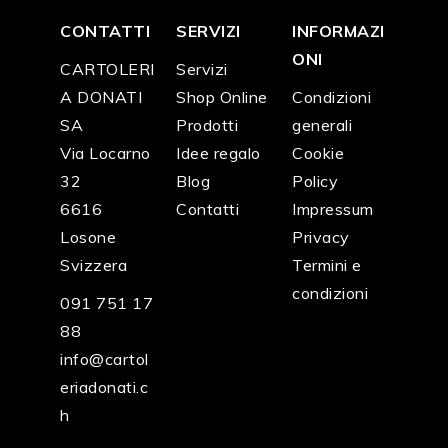
CONTATTI
SERVIZI
INFORMAZI
ONI
CARTOLERI
Servizi
A DONATI
Shop Online
Condizioni
SA
Prodotti
generali
Via Locarno
Idee regalo
Cookie
32
Blog
Policy
6616
Contatti
Impressum
Losone
Privacy
Svizzera
Termini e
condizioni
091 751 17
88
info@cartol
eriadonati.c
h