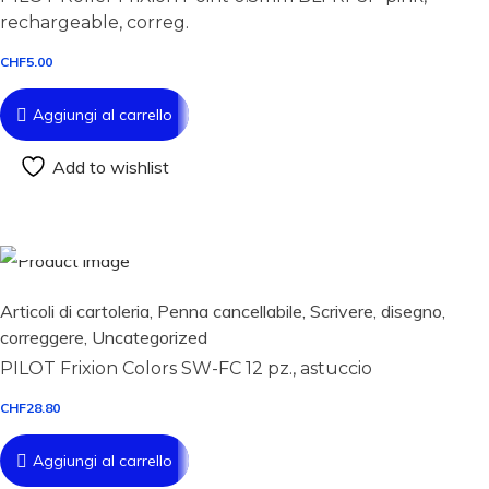
rechargeable, correg.
CHF
5.00
Aggiungi al carrello
Add to wishlist
Aggiungi al carrello
Articoli di cartoleria
,
Penna cancellabile
,
Scrivere, disegno,
correggere
,
Uncategorized
PILOT Frixion Colors SW-FC 12 pz., astuccio
CHF
28.80
Aggiungi al carrello