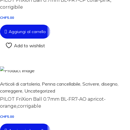
PILOT FriXion Ball 0.7mm BL-FR7-CP coral-pink,
corrigibile
CHF
5.00
Aggiungi al carrello
Add to wishlist
Aggiungi al carrello
Articoli di cartoleria
,
Penna cancellabile
,
Scrivere, disegno,
correggere
,
Uncategorized
PILOT FriXion Ball 0.7mm BL-FR7-AO apricot-
orange,corrigable
CHF
5.00