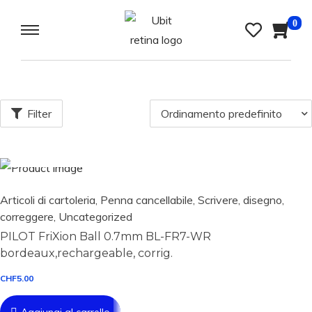
0
Filter
Aggiungi al carrello
Articoli di cartoleria
,
Penna cancellabile
,
Scrivere, disegno,
correggere
,
Uncategorized
PILOT FriXion Ball 0.7mm BL-FR7-WR
bordeaux,rechargeable, corrig.
CHF
5.00
Aggiungi al carrello