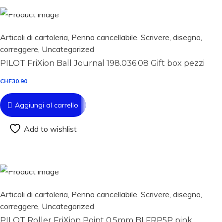
Articoli di cartoleria
,
Penna cancellabile
,
Scrivere, disegno,
correggere
,
Uncategorized
PILOT FriXion Ball Journal 198.036.08 Gift box pezzi
CHF
30.90
Aggiungi al carrello
Add to wishlist
Aggiungi al carrello
Articoli di cartoleria
,
Penna cancellabile
,
Scrivere, disegno,
correggere
,
Uncategorized
PILOT Roller FriXion Point 0.5mm BLFRP5P pink,