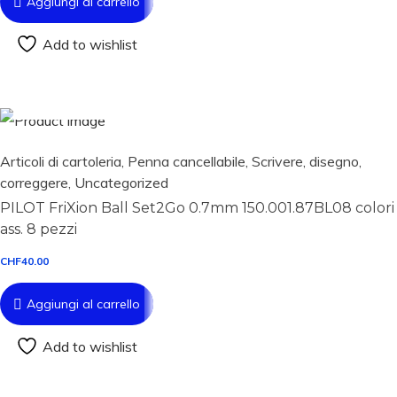
Aggiungi al carrello
Add to wishlist
Aggiungi al carrello
Articoli di cartoleria
,
Penna cancellabile
,
Scrivere, disegno,
correggere
,
Uncategorized
PILOT FriXion Ball Set2Go 0.7mm 150.001.87BL08 colori
ass. 8 pezzi
CHF
40.00
Aggiungi al carrello
Add to wishlist
Aggiungi al carrello