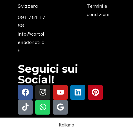
Svizzera
Termini e
condizioni
091 751 17
88
info@cartol
eriadonati.c
h
Seguici sui
Social!
Italiano