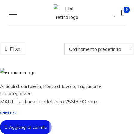
0
Filter
Aggiungi al carrello
Articoli di cartoleria
,
Posto di lavoro
,
Tagliacarte
,
Uncategorized
MAUL Tagliacarte elettrico 75618 90 nero
CHF
44.70
Aggiungi al carrello