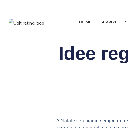
HOME
SERVIZI
S
Idee re
A Natale cerchiamo sempre un re
scura, naturale e raffinata, è uno 