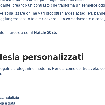
egante, creando un contrasto che trasforma un semplice ogge
personalizzare online vari prodotti in ardesia: taglieri, pannel
 aggiungere testi o foto e ricevere tutto comodamente a casa
alo in ardesia per il
Natale 2025
.
desia personalizzati
 regali più eleganti e moderni. Perfetti come centrotavola, c
e.
a natalizia
ia e data