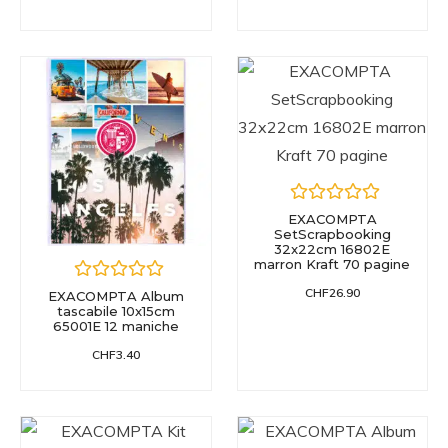
EXACOMPTA
SetScrapbooking
32x22cm 16802E
marron Kraft 70 pagine
CHF
26.90
EXACOMPTA Album
tascabile 10x15cm
65001E 12 maniche
CHF
3.40