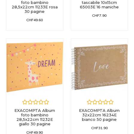
foto bambino
tascabile 10x15cm
28,5x22cm 11233E rosa
65003E 16 maniche
30 pagine
CHF
7.90
CHF
49.60
EXACOMPTA Album
EXACOMPTA Album
foto bambino
32x22cm 16234E
28,5x22cm 11232E
bianco 50 pagine
giallo 30 pagine
CHF
31.90
CHF
49.90