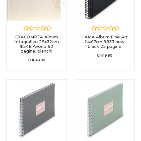
EXACOMPTA Album
HAMA Album Fine Art
fotografico 29x32cm
24x17cm 9833 new
11154E Avorio 60
black 25 pagine
pagine, bianchi
CHF
9.90
CHF
49.90