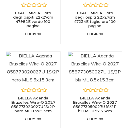
EXACOMPTA Libro
EXACOMPTA Libro
degli ospiti 22x27cm
degli ospiti 22x27cm
47982E verde 100
47234E taglio oro 100
pagine
pagine
CHF
39.90
CHF
46.90
BIELLA Agenda
BIELLA Agenda
Bruxelles Wire-O 2027
Bruxelles Wire-O 2027
858773020027U 1S/2P
858773050027U 1S/2P
nero ML 8.5x15.3cm
blu ML 8.5x15.3cm
CHF
21.90
CHF
21.90