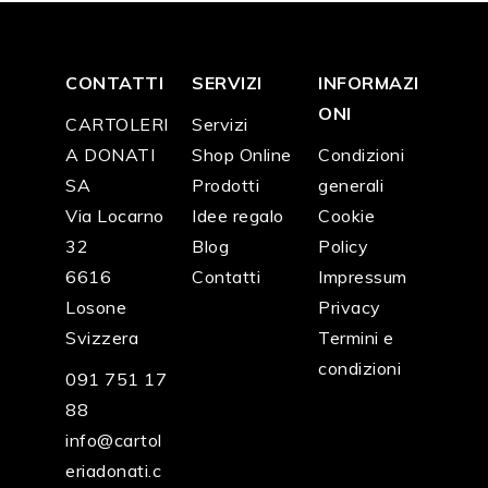
CONTATTI
SERVIZI
INFORMAZI
ONI
CARTOLERI
Servizi
A DONATI
Shop Online
Condizioni
SA
Prodotti
generali
Via Locarno
Idee regalo
Cookie
32
Blog
Policy
6616
Contatti
Impressum
Losone
Privacy
Svizzera
Termini e
condizioni
091 751 17
88
info@cartol
eriadonati.c