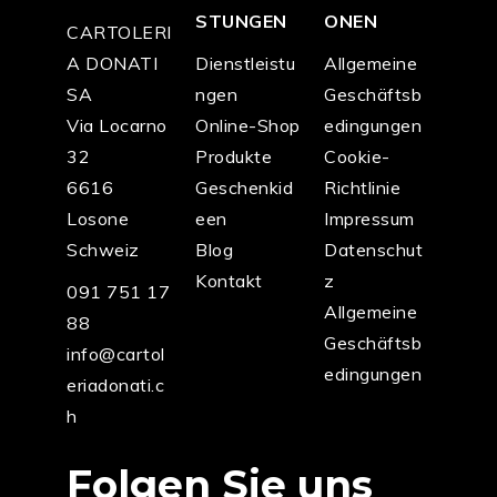
STUNGEN
ONEN
CARTOLERI
A DONATI
Dienstleistu
Allgemeine
SA
ngen
Geschäftsb
Via Locarno
Online-Shop
edingungen
32
Produkte
Cookie-
6616
Geschenkid
Richtlinie
Losone
een
Impressum
Schweiz
Blog
Datenschut
Kontakt
z
091 751 17
Allgemeine
88
Geschäftsb
info@cartol
edingungen
eriadonati.c
h
Folgen Sie uns